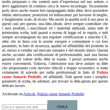
molto preparato e che vanterà anni d’esperienza nel suo settore, e
deve aggiornarsi di continuo circa le nuove tecnologie. Sicuramente
però, deve anche essere ben equipaggiato dalla ditta: deve possedere
ottime attrezzature, protezioni ed imbracature per lavorare al meglio,
e lunghissime scale, di sicuro. Ma anche la qualità avrà il suo peso in
questi casi: per questo, una ditta ideale, deve sempre controllare che
i suoi prodotti, i macchinari ed i materiali utilizzati, siano tutti di
primissima scelta, tutti quanti a norma di legge ed in regola, e tutti
sempre accompagnati da una regolare certificazione a marchio CE,
oltre che in linea con le norme europee e comunitarie e coi loro
parametri, in fatto di sicurezza, qualità ed affidabilità del prodotto in
sé, messo n vendita sul mercato europeo e del mondo intero. Questa
anche, accanto alla certificazione di professionalità, sarà una buona
garanzia sul valore della ditta in esame. I prezzi potranno anche
essere convenienti. Tuttavia, l’attenzione non deve andare su ditte
che proporranno costi davvero ridicoli e troppo economici. si tratta
certamente di aziende per nulla professionali in fatto di
Pulizia
canne fumarie Pioltello
, né affidabili. Tutti questi sono i semplici
parametri di scelta, da adottare, per trovare la ditta giusta per questo
delicato lavoro.
Archiviato in:
Articoli
,
Pulizia canne fumarie Pioltello