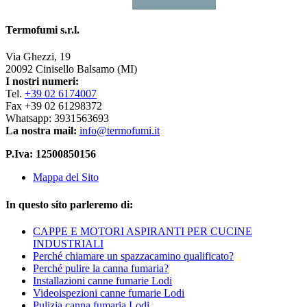
Termofumi s.r.l.
Via Ghezzi, 19
20092 Cinisello Balsamo (MI)
I nostri numeri:
Tel.
+39 02 6174007
Fax +39 02 61298372
Whatsapp: 3931563693
La nostra mail:
info@termofumi.it
P.Iva: 12500850156
Mappa del Sito
In questo sito parleremo di:
CAPPE E MOTORI ASPIRANTI PER CUCINE
INDUSTRIALI
Perché chiamare un spazzacamino qualificato?
Perché pulire la canna fumaria?
Installazioni canne fumarie Lodi
Videoispezioni canne fumarie Lodi
Pulizia canna fumaria Lodi