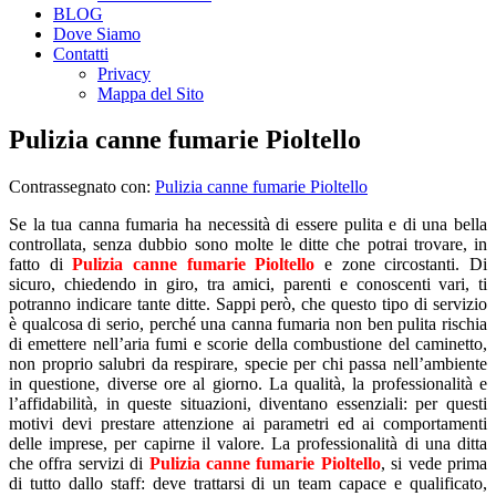
BLOG
Dove Siamo
Contatti
Privacy
Mappa del Sito
Pulizia canne fumarie Pioltello
Contrassegnato con:
Pulizia canne fumarie Pioltello
Se la tua canna fumaria ha necessità di essere pulita e di una bella
controllata, senza dubbio sono molte le ditte che potrai trovare, in
fatto di
Pulizia canne fumarie Pioltello
e zone circostanti. Di
sicuro, chiedendo in giro, tra amici, parenti e conoscenti vari, ti
potranno indicare tante ditte. Sappi però, che questo tipo di servizio
è qualcosa di serio, perché una canna fumaria non ben pulita rischia
di emettere nell’aria fumi e scorie della combustione del caminetto,
non proprio salubri da respirare, specie per chi passa nell’ambiente
in questione, diverse ore al giorno. La qualità, la professionalità e
l’affidabilità, in queste situazioni, diventano essenziali: per questi
motivi devi prestare attenzione ai parametri ed ai comportamenti
delle imprese, per capirne il valore. La professionalità di una ditta
che offra servizi di
Pulizia canne fumarie Pioltello
, si vede prima
di tutto dallo staff: deve trattarsi di un team capace e qualificato,