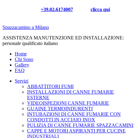
Chiamaci al
+39.02.6174007
oppure
clicca qui
✉ per
un preventivo senza impegno
Spazzacamino a Milano
ASSISTENZA MANUTENZIONE ED INSTALLAZIONE:
personale qualificato italiano
Home
Chi Sono
Gallery
FAQ
Servizi
ABBATTITORI FUMI
INSTALLAZIONI DI CANNE FUMARIE
ESTERNE
VIDEOISPEZIONI CANNE FUMARIE
GUAINE TERMOINDURENTI
INTUBAZIONI DI CANNE FUMARIE CON
CONDOTTI IN ACCIAIO INOX
PULIZIA DI CANNE FUMARIE SPAZZACAMINI
CAPPE E MOTORI ASPIRANTI PER CUCINE
INDUSTRIALI