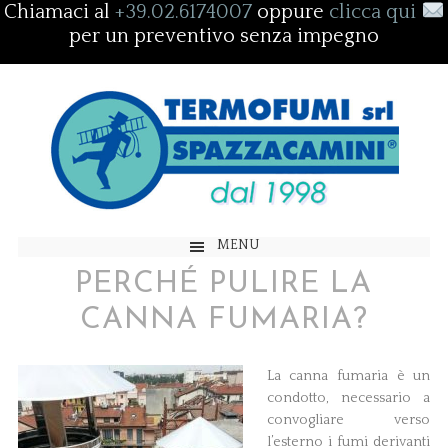
Chiamaci al
+39.02.6174007
oppure
clicca qui
per un preventivo senza impegno
MENU
PERCHÉ PULIRE LA
CANNA FUMARIA?
La canna fumaria è un
condotto, necessario a
convogliare verso
l’esterno i fumi derivanti