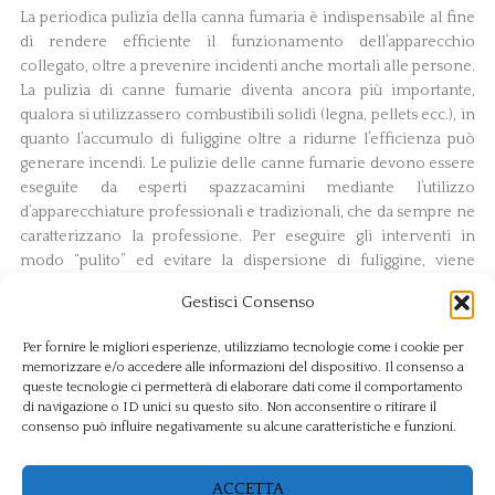
La periodica pulizia della canna fumaria è indispensabile al fine
di rendere efficiente il funzionamento dell’apparecchio
collegato, oltre a prevenire incidenti anche mortali alle persone.
La pulizia di canne fumarie diventa ancora più importante,
qualora si utilizzassero combustibili solidi (legna, pellets ecc.), in
quanto l’accumulo di fuliggine oltre a ridurne l’efficienza può
generare incendi. Le pulizie delle canne fumarie devono essere
eseguite da esperti spazzacamini mediante l’utilizzo
d’apparecchiature professionali e tradizionali, che da sempre ne
caratterizzano la professione. Per eseguire gli interventi in
modo “pulito” ed evitare la dispersione di fuliggine, viene
sigillato l’imbocco della canna fumaria all’interno
Gestisci Consenso
dell’abitazione/locale pubblico. Successivamente, un operatore
provvede alla pulizia della canna fumaria dal tetto, mediante
Per fornire le migliori esperienze, utilizziamo tecnologie come i cookie per
l’utilizzo d’aste flessibili componibili, con scovoli montati
memorizzare e/o accedere alle informazioni del dispositivo. Il consenso a
all’estremità.
queste tecnologie ci permetterà di elaborare dati come il comportamento
di navigazione o ID unici su questo sito. Non acconsentire o ritirare il
consenso può influire negativamente su alcune caratteristiche e funzioni.
La fuliggine che si deposita alla base della canna fumaria viene
rimossa tramite un aspiratore industriale, e in seguito smaltita in
apposita discarica.
ACCETTA