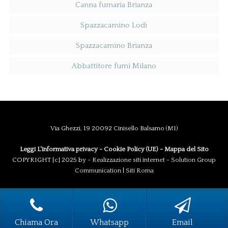
Canna fumaria Brianza
Spazzacamino Lodi
Spazzacamino Brianza
Abbattitore fumi Milano
Via Ghezzi, 19 20092 Cinisello Balsamo (MI)
Leggi L'informativa privacy
-
Cookie Policy (UE)
-
Mappa del Sito
COPYRIGHT [c] 2025 by -
Realizzazione siti internet
-
Solution Group
Communication
|
Siti Roma
Chiama Ora
Whatsapp
Email