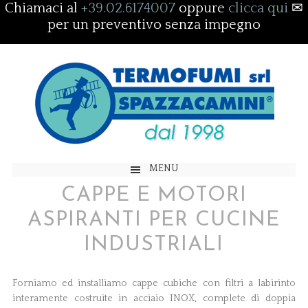
Chiamaci al
+39.02.6174007
oppure
clicca qui
✉
per un preventivo senza impegno
MENU
CAPPE E MOTORI
ASPIRANTI PER CUCINE
INDUSTRIALI
Forniamo ed installiamo cappe cubiche con filtri a labirinto
interamente costruite in acciaio INOX, complete di doppia