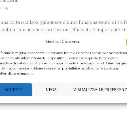
o ancora,
ria,
 una volta istallato, garantisce il buon funzionamento di stufe
 continui a mantenere prestazioni efficienti, è importante ch
ti, in grado di intervenire e operare nel migliore dei modi, a
Gestisci Consenso
 Termofumi propone un servizio di installazione
abbattitor
 fornire le migliori esperienze, utilizziamo tecnologie come i cookie per memorizza
 accedere alle informazioni del dispositivo. Il consenso a queste tecnologie ci
 di tutto l’impianto. Per ulteriori informazioni o per ricever
metterà di elaborare dati come il comportamento di navigazione o ID unici su que
e gli uffici aziendali al numero 02.6174007.
o. Non acconsentire o ritirare il consenso può influire negativamente su alcune
atteristiche e funzioni.
ACCETTA
NEGA
VISUALIZZA LE PREFERENZ