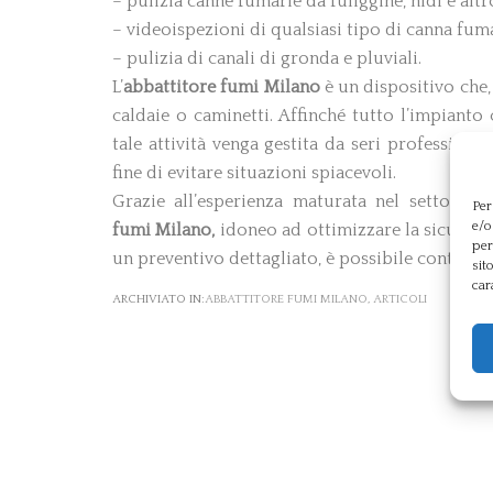
– pulizia canne fumarie da fuliggine, nidi e altr
– videoispezioni di qualsiasi tipo di canna fuma
– pulizia di canali di gronda e pluviali.
L’
abbattitore fumi
Milano
è un dispositivo che,
caldaie o caminetti. Affinché tutto l’impianto
tale attività venga gestita da seri professionis
fine di evitare situazioni spiacevoli.
Grazie all’esperienza maturata nel settore,
Per
e/o
fumi
Milano,
idoneo ad ottimizzare la sicurezza
per
un preventivo dettagliato, è possibile contattar
sit
car
ARCHIVIATO IN:
ABBATTITORE FUMI MILANO
,
ARTICOLI