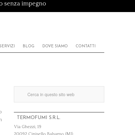
vo senza impegno
SERVIZI
BLOG
DOVE SIAMO
CONTATTI
o
TERMOFUMI S.R.L.
n
Via Ghezzi, 19
20092 Cinisello Balsamo (MI)