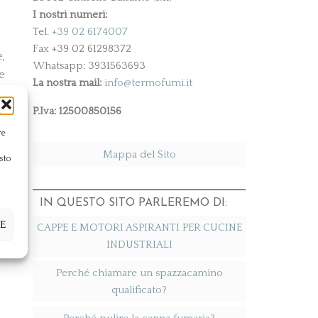
I nostri numeri:
Tel.
+39 02 6174007
Fax +39 02 61298372
,
Whatsapp: 3931563693
e
La nostra mail:
info@termofumi.it
l
P.Iva: 12500850156
e
re
e
Mappa del Sito
sto
IN QUESTO SITO PARLEREMO DI:
E
CAPPE E MOTORI ASPIRANTI PER CUCINE
INDUSTRIALI
Perché chiamare un spazzacamino
qualificato?