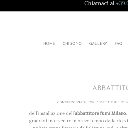
Chiamaci al
+39.
HOME
CHI SONO
GALLERY
FAQ
ABBATTIT
CONTRASSEGNATO CON:
ABBATTITORE FUMI 
dell’installazione dell’
abbattitore fumi
Milano
grado di intervenire in breve tempo dalla ricezio