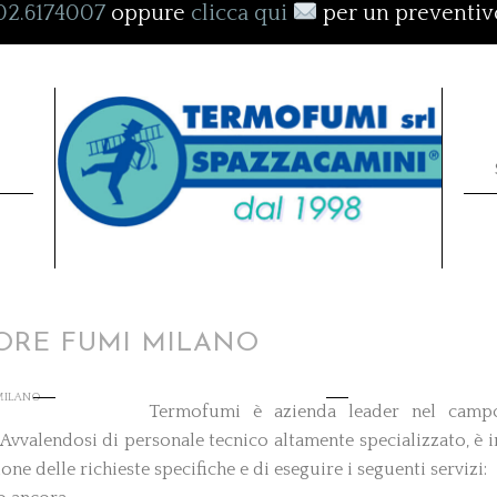
02.6174007
oppure
clicca qui
per un preventi
ORE FUMI MILANO
MILANO
Termofumi è azienda leader nel camp
. Avvalendosi di personale tecnico altamente specializzato, è i
ne delle richieste specifiche e di eseguire i seguenti servizi: