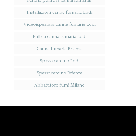
Perché pulire la canna fumaria?
Installazioni canne fumarie Lodi
Videoispezioni canne fumarie Lodi
Pulizia canna fumaria Lodi
Canna fumaria Brianza
Spazzacamino Lodi
Spazzacamino Brianza
Abbattitore fumi Milano