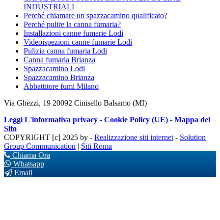
INDUSTRIALI
Perché chiamare un spazzacamino qualificato?
Perché pulire la canna fumaria?
Installazioni canne fumarie Lodi
Videoispezioni canne fumarie Lodi
Pulizia canna fumaria Lodi
Canna fumaria Brianza
Spazzacamino Lodi
Spazzacamino Brianza
Abbattitore fumi Milano
Via Ghezzi, 19 20092 Cinisello Balsamo (MI)
Leggi L'informativa privacy
-
Cookie Policy (UE)
-
Mappa del
Sito
COPYRIGHT [c] 2025 by -
Realizzazione siti internet
-
Solution
Group Communication
|
Siti Roma
Chiama Ora
Whatsapp
Email