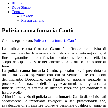
BLOG
Dove Siamo
Contatti
Privacy
Mappa del Sito
Pulizia canna fumaria Cantù
Contrassegnato con:
Pulizia canna fumaria Cantù
La
pulizia canna fumaria Cantù
è un’importante attività di
manutenzione che deve essere effettuata con una certa regolarità, al
fine di garantire il buon funzionamento di stufe e caminetti. Lo
scopo principale consiste nel tenerne sotto controllo l’emissione di
fumi.
La
pulizia canna fumaria Cantù
, generalmente, è preceduta da
un’attenta video ispezione con cui si verificano le condizioni
dell’impianto. Dopodiché, con l’ausilio di apposite spazzole, si
procede all’eliminazione della fuliggine accumulatasi lungo la canna
fumaria. Infine, si effettua un’ulteriore ispezione per controllare il
lavoro svolto.
Affinché il servizio di
pulizia canna fumaria Cantù
dia dei risultati
soddisfacenti, è importante rivolgersi a seri professionisti che,
avvalendosi di attrezzature idonee e personale qualificato, siano in