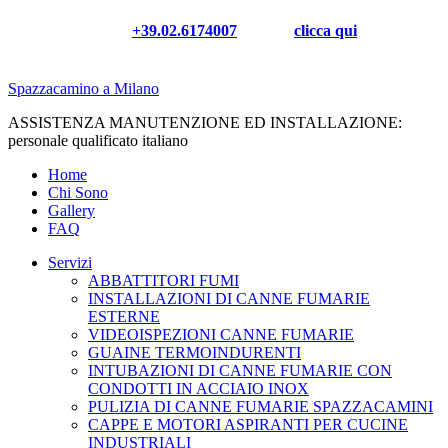
Chiamaci al
+39.02.6174007
oppure
clicca qui
✉ per
un preventivo senza impegno
Spazzacamino a Milano
ASSISTENZA MANUTENZIONE ED INSTALLAZIONE:
personale qualificato italiano
Home
Chi Sono
Gallery
FAQ
Servizi
ABBATTITORI FUMI
INSTALLAZIONI DI CANNE FUMARIE
ESTERNE
VIDEOISPEZIONI CANNE FUMARIE
GUAINE TERMOINDURENTI
INTUBAZIONI DI CANNE FUMARIE CON
CONDOTTI IN ACCIAIO INOX
PULIZIA DI CANNE FUMARIE SPAZZACAMINI
CAPPE E MOTORI ASPIRANTI PER CUCINE
INDUSTRIALI